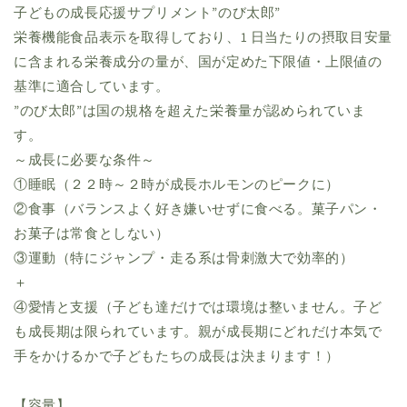
子どもの成長応援サプリメント”のび太郎”
ら
や
栄養機能食品表示を取得しており、1 日当たりの摂取目安量
す
す
に含まれる栄養成分の量が、国が定めた下限値・上限値の
基準に適合しています。
”のび太郎”は国の規格を超えた栄養量が認められていま
す。
～成長に必要な条件～
①睡眠（２２時～２時が成長ホルモンのピークに）
②食事（バランスよく好き嫌いせずに食べる。菓子パン・
お菓子は常食としない）
③運動（特にジャンプ・走る系は骨刺激大で効率的）
＋
④愛情と支援（子ども達だけでは環境は整いません。子ど
も成長期は限られています。親が成長期にどれだけ本気で
手をかけるかで子どもたちの成長は決まります！）
【容量】