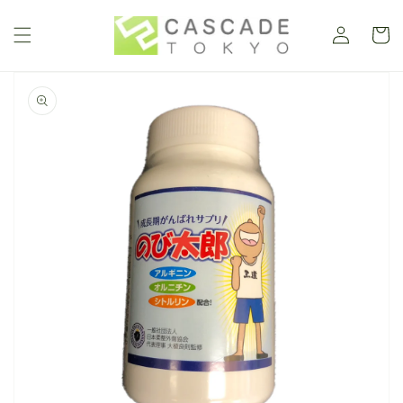
ロ
コンテ
カ
ンツに
グ
進む
ー
イ
ト
ン
商品情
報にス
キップ