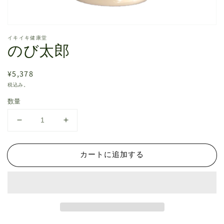
モ
ー
イキイキ健康堂
のび太郎
ダ
ル
で
通
¥5,378
メ
デ
常
税込み。
ィ
価
ア
数量
格
(1)
を
の
の
開
く
び
び
太
太
カートに追加する
郎
郎
の
の
数
数
量
量
を
を
減
増