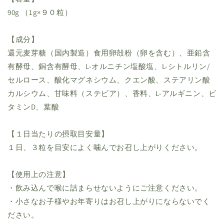
90g （1g×９０粒）
【成分】
還元麦芽糖（国内製造）食用卵殻粉（卵を含む）、亜鉛含
有酵母、銅含有酵母、L-オルニチン塩酸塩、L-シトルリン/
セルロース、酸化マグネシウム、クエン酸、ステアリン酸
カルシウム、甘味料（ステビア）、香料、L-アルギニン、ビ
タミンD、葉酸
【１日当たりの摂取目安量】
１日、３粒を目安によく噛んでお召し上がりください。
【使用上の注意】
・飲み込んで喉に詰まらせないようにご注意ください。
・小さなお子様やお年寄りはお召し上がりにならないでく
ださい。