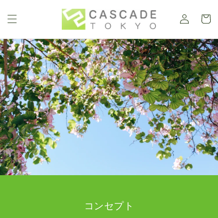
ロ
コンテ
カ
ンツに
グ
進む
ー
イ
ト
ン
コンセプト